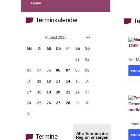
Archiv
Terminkalender
Te
August 2026
>>
Mo
Di
Mi
Do
Fr
Sa
So
01
02
Am-Mar
03
04
05
06
07
08
09
weit
10
11
12
13
14
15
16
17
18
19
20
21
22
23
24
25
26
27
28
29
30
31
Lebac
Alle Termine der
weit
Termine
Region anzeigen