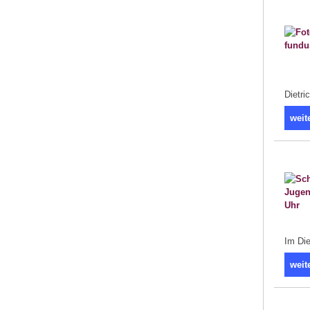
Dietri
weit
Im Die
weit