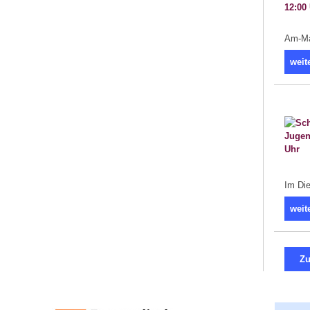
Am-Mar
weit
Im Die
weit
Zu