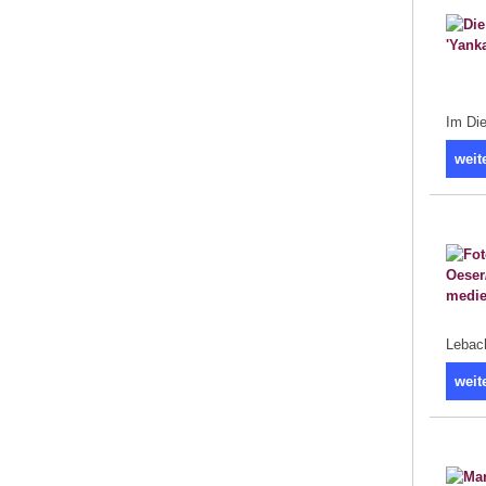
Im Die
weit
Lebac
weit