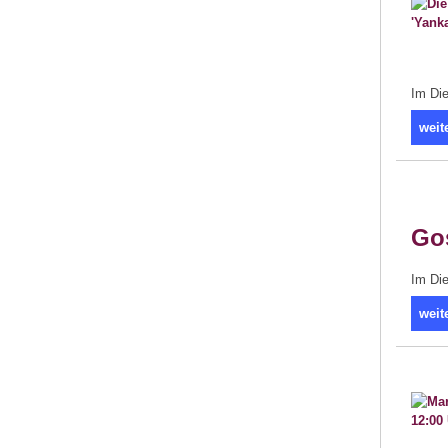
Im Die
weit
Go
Im Die
weit