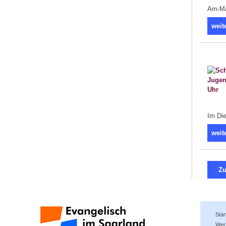
Am-Mar
weit
Im Die
weit
Zu
Star
Wer 