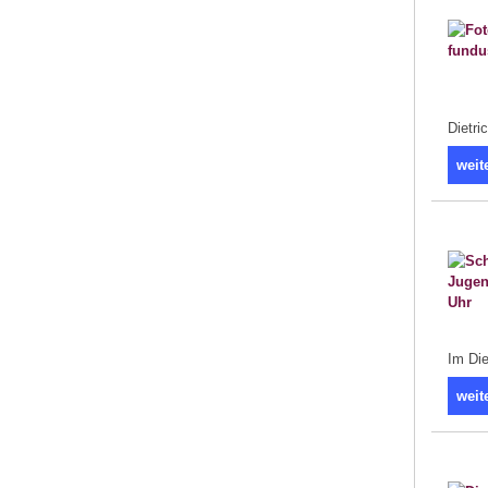
Dietri
weit
Im Die
weit