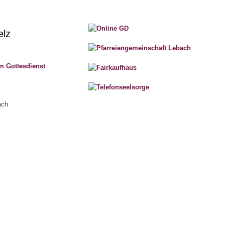
elz
m Gottesdienst
ach