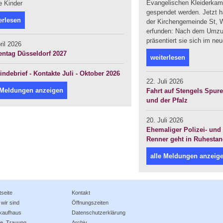
Evangelischen Kleiderka
e Kinder
gespendet werden. Jetzt ha
erlesen
der Kirchengemeinde St, W
erfunden: Nach dem Umzug
präsentiert sie sich im ne
ril 2026
entag Düsseldorf 2027
weiterlesen
ndebrief - Kontakte Juli - Oktober 2026
22. Juli 2026
 Meldungen anzeigen
Fahrt auf Stengels Spur
und der Pfalz
20. Juli 2026
Ehemaliger Polizei- und 
Renner geht in Ruhesta
alle Meldungen anzeig
tseite
Kontakt
wir sind
Öffnungszeiten
rkaufhaus
Datenschutzerklärung
e, Trauung, ...
Archiv