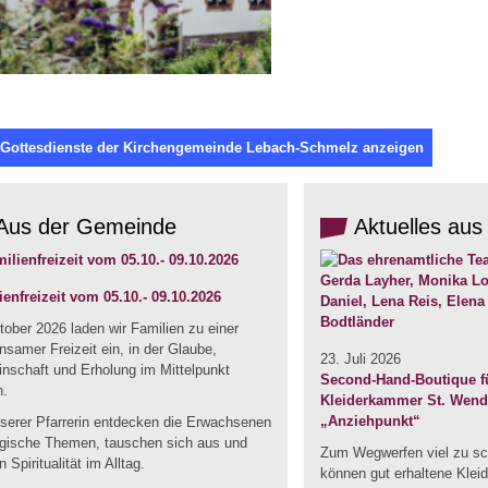
 Gottesdienste der Kirchengemeinde Lebach-Schmelz anzeigen
Aus der Gemeinde
Aktuelles aus
ienfreizeit vom 05.10.- 09.10.2026
ober 2026 laden wir Familien zu einer
samer Freizeit ein, in der Glaube,
23. Juli 2026
nschaft und Erholung im Mittelpunkt
Second-Hand-Boutique fü
n.
Kleiderkammer St. Wendel
„Anziehpunkt“
nserer Pfarrerin entdecken die Erwachsenen
ogische Themen, tauschen sich aus und
Zum Wegwerfen viel zu sc
n Spiritualität im Alltag.
können gut erhaltene Klei