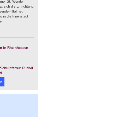
mmer St. Wendel
t sich die Einrichtung
endel-Illtal neu
 in die Innenstadt
uen
en in Rheinhessen
Schulpfarrer: Rudolf
nd
en