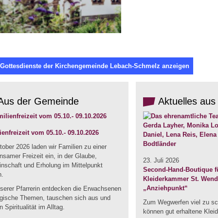
 Gottesdienste der Kirchengemeinde Lebach-Schmelz anzeigen
Aus der Gemeinde
Aktuelles aus
ienfreizeit vom 05.10.- 09.10.2026
ober 2026 laden wir Familien zu einer
samer Freizeit ein, in der Glaube,
23. Juli 2026
nschaft und Erholung im Mittelpunkt
Second-Hand-Boutique fü
n.
Kleiderkammer St. Wendel
„Anziehpunkt“
nserer Pfarrerin entdecken die Erwachsenen
ogische Themen, tauschen sich aus und
Zum Wegwerfen viel zu sc
n Spiritualität im Alltag.
können gut erhaltene Klei