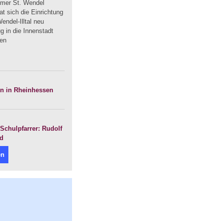
mmer St. Wendel
t sich die Einrichtung
endel-Illtal neu
 in die Innenstadt
uen
en in Rheinhessen
Schulpfarrer: Rudolf
nd
en