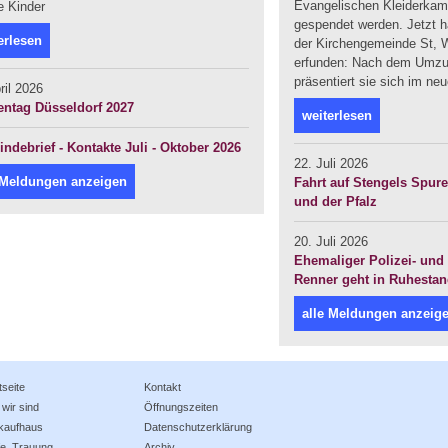
Evangelischen Kleiderka
e Kinder
gespendet werden. Jetzt ha
erlesen
der Kirchengemeinde St, W
erfunden: Nach dem Umzug
präsentiert sie sich im ne
ril 2026
entag Düsseldorf 2027
weiterlesen
ndebrief - Kontakte Juli - Oktober 2026
22. Juli 2026
 Meldungen anzeigen
Fahrt auf Stengels Spur
und der Pfalz
20. Juli 2026
Ehemaliger Polizei- und 
Renner geht in Ruhesta
alle Meldungen anzeig
tseite
Kontakt
wir sind
Öffnungszeiten
rkaufhaus
Datenschutzerklärung
e, Trauung, ...
Archiv