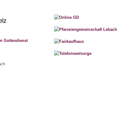
elz
m Gottesdienst
ach